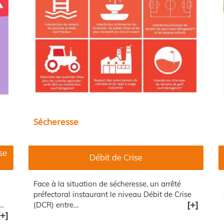
Sécheresse
L
e
Débit de Crise
Face à la situation de sécheresse, un arrêté
‌
préfectoral instaurant le niveau Débit de Crise
r
[+]
(DCR) entre…
+]