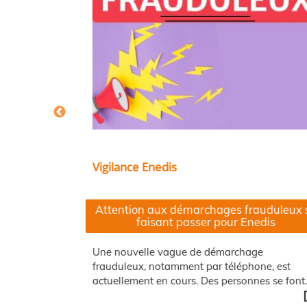
Vigilance Enedis
Attention aux démarchages frauduleux s
faisant passer pour Enedis
t public …
‌Une nouvelle vague de démarchage
[+]
frauduleux, notamment par téléphone, est
actuellement en cours. Des personnes se font…
[