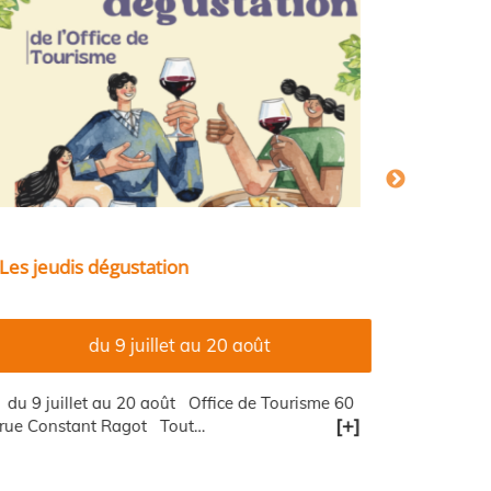
es jeudis dégustation
Dégâts in
du 9 juillet au 20 août
 ‌ du 9 juillet au 20 août ‌ Office de Tourisme 60
‌Comme sui
[+]
ue Constant Ragot ‌ Tout…
dernier, un
cheminées